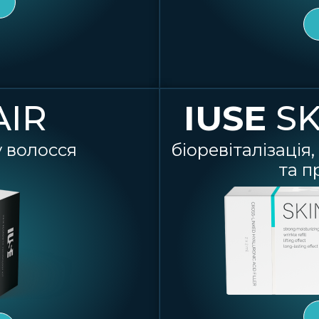
AIR
IUSE
SK
 волосся
біоревіталізаці
та п