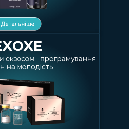
Детальніше
EXOXE
ти екзосом програмування
ин на молодість