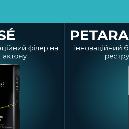
SÉ
PETARA
ційний філер на
інноваційний б
лактону
рестру