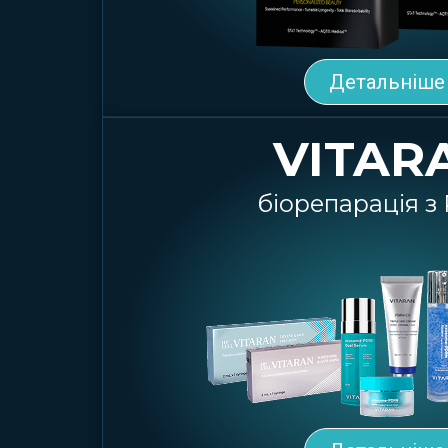
Детальніше
VITAR
біорепарація 