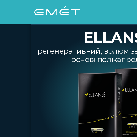
Перейти
к
содержимому
ELLAN
регенеративний, волюміза
основі полікапро