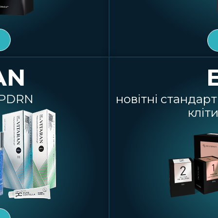
AN
з PDRN
новітні стандар
кліт