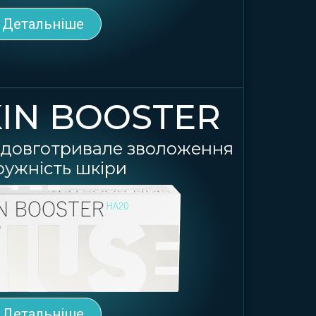
Детальніше
IN BOOSTER
я, довготривале зволоження
ружність шкіри
Детальніше