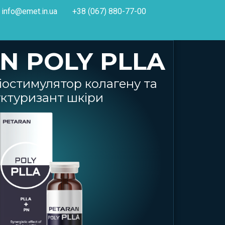
info@emet.in.ua
+38 (067) 880-77-00
N POLY PLLA
іостимулятор колагену та
ктуризант шкіри