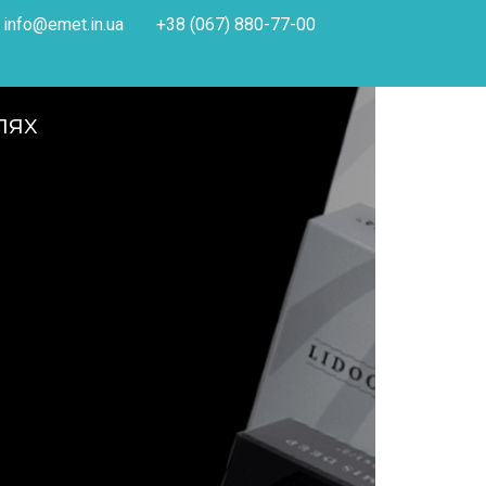
info@emet.in.ua
+38 (067) 880-77-00
лях