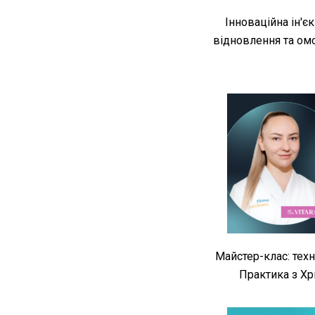
Інноваційна ін'є
відновлення та омо
Майстер-клас: техні
Практика з Х