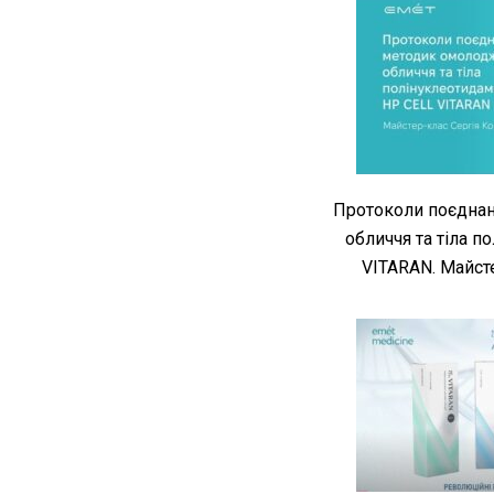
Протоколи поєдна
обличчя та тіла 
VITARAN. Майст