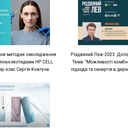
ння методик омолодження
Різдвяний Лев-2023. Допо
полінуклеотидами HP CELL
Тема: "Можливості комбін
ер-клас Сергія Ковтуна
підходи та синергія в дерм