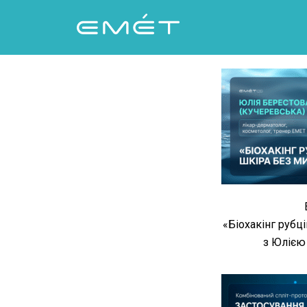
Перейти
к
содержимому
«Біохакінг рубц
з Юлією