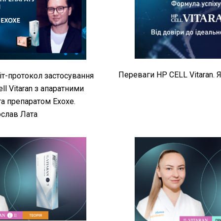
Переваги HP CELL Vitaran. 
іт-протокол застосування
ll Vitaran з апаратними
а препаратом Exoxe.
слав Лата