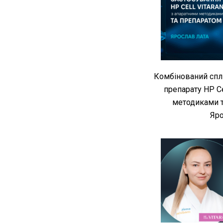
Комбінований спл
препарату HP Ce
методиками т
Яро