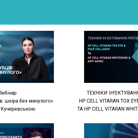
Вебінар
ТЕХНІКИ ІН’ЄКТУВАН
ів: шкіра без минулого»
HP CELL VITARAN TOX EY
 Кучеревською
ТА HP CELL VITARAN WHIT