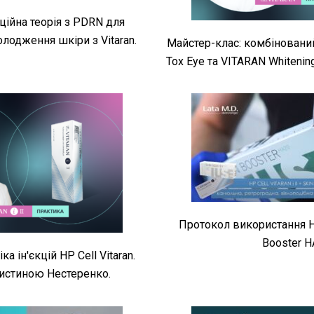
кційна теорія з PDRN для
лодження шкіри з Vitaran.
Майстер-клас: комбіновани
Tox Eye та VITARAN Whitenin
Протокол використання HP 
Booster H
ка ін'єкцій HP Cell Vitaran.
ристиною Нестеренко.