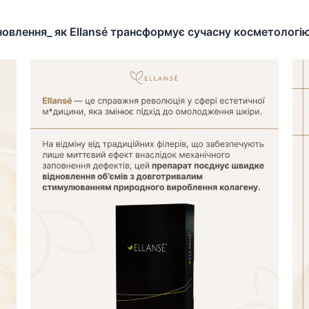
новлення_ як Ellansé трансформує сучасну косметологі