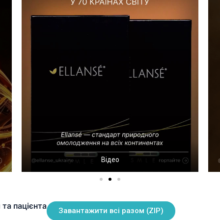
Відео
 та пацієнта
Завантажити всі разом (ZIP)