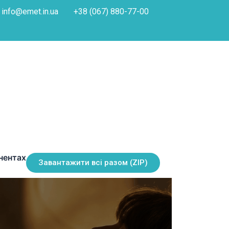
info@emet.in.ua
+38 (067) 880-77-00
инентах
Завантажити всі разом (ZIP)