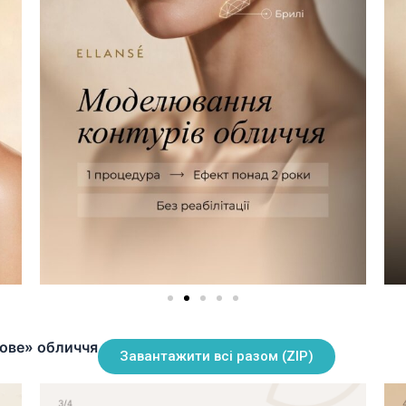
Нове» обличчя
Завантажити всі разом (ZIP)