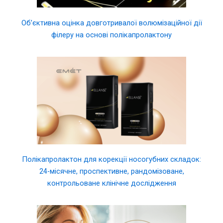
Об’єктивна оцінка довготривалої волюмізаційної дії
філеру на основі полікапролактону
Полікапролактон для корекції носогубних складок:
24-місячне, проспективне, рандомізоване,
контрольоване клінічне дослідження