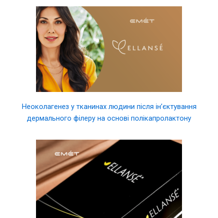
Неоколагенез у тканинах людини після ін’єктування
дермального філеру на основі полікапролактону